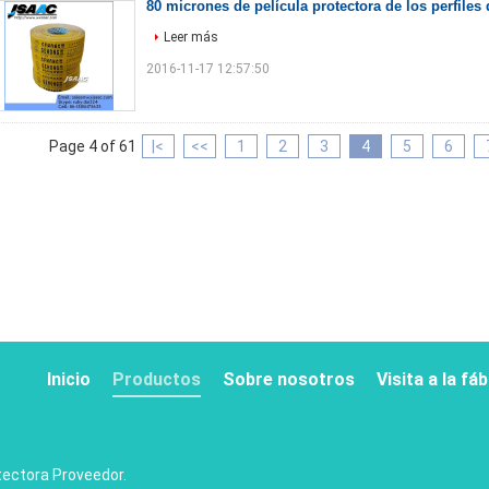
80 micrones de película protectora de los perfiles
Leer más
2016-11-17 12:57:50
Page 4 of 61
|<
<<
1
2
3
4
5
6
Inicio
Productos
Sobre nosotros
Visita a la fá
tectora
Proveedor.