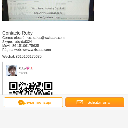
Contacto Ruby
Correo electrónico:
sales@wxisaac.com
Skype: ruby.dai324
Móvil: 86 15106175635
Página web:
www.wxisaac.com
Wechat: 8615106175635
Enviar mensaje
Solicitar una
cotización