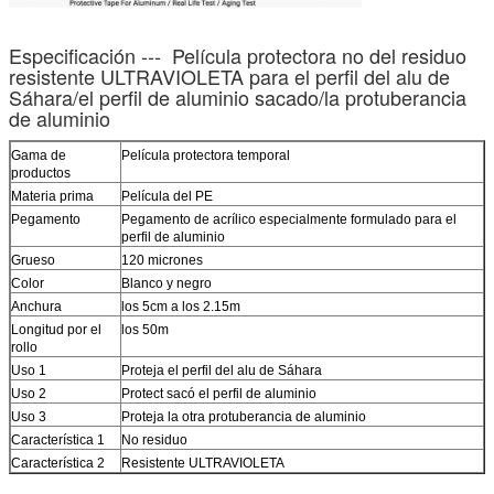
Especificación --- Película protectora no del residuo
resistente ULTRAVIOLETA para el perfil del alu de
Sáhara/el perfil de aluminio sacado/la protuberancia
de aluminio
Gama de
Película protectora temporal
productos
Materia prima
Película del PE
Pegamento
Pegamento de acrílico especialmente formulado para el
perfil de aluminio
Grueso
120 micrones
Color
Blanco y negro
Anchura
los 5cm a los 2.15m
Longitud por el
los 50m
rollo
Uso 1
Proteja el perfil del alu de Sáhara
Uso 2
Protect sacó el perfil de aluminio
Uso 3
Proteja la otra protuberancia de aluminio
Característica 1
No residuo
Característica 2
Resistente ULTRAVIOLETA