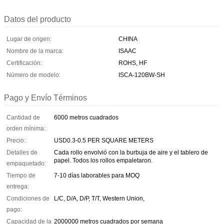
Datos del producto
Lugar de origen:
CHINA
Nombre de la marca:
ISAAC
Certificación:
ROHS, HF
Número de modelo:
ISCA-120BW-SH
Pago y Envío Términos
Cantidad de
6000 metros cuadrados
orden mínima:
Precio:
USD0.3-0.5 PER SQUARE METERS
Detalles de
Cada rollo envolvió con la burbuja de aire y el tablero de
papel. Todos los rollos empaletaron.
empaquetado:
Tiempo de
7-10 días laborables para MOQ
entrega:
Condiciones de
L/C, D/A, D/P, T/T, Western Union,
pago:
Capacidad de la
2000000 metros cuadrados por semana