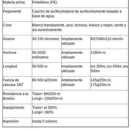
Materia prima
Polietileno (PE)
Pegamento
Caucho de acrílico/natural de acrílico/solvente-basado a
base de agua
Color
Blanco transparente, azul, lechoso, blanco y negro, verde y
así sucesivamente.
Grueso
30-150 micrones
Ampliamente
60/70/80/110 micrón
utilizado
Anchura
50-2000
Ampliamente
1280m m
milímetros
utilizado
Longitud
50-500 m
Ampliamente
los 300m, los 450m, los
utilizado
500m
PRESENTACIóN
Fuerza de
80-500 g/25mm
Ampliamente
145g/25m m,
cáscara 180˚
utilizado
175g/25m m
Resistencia a la
Trasv> 8N/25m m
tensión
Longi> 15N/25m m
Alargamiento
Trasv> el 300%
Longi> 180%
Impresión
Hasta 5 colores