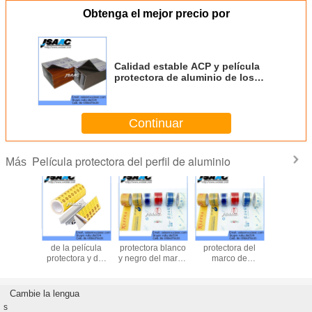
Obtenga el mejor precio por
Calidad estable ACP y película
protectora de aluminio de los
perfiles PE
Continuar
Película protectora del perfil de aluminio
Más
cula
Película del techo
Película
Película
Pelíc
ctora
de la película
protectora blanco
protectora del
protecto
izada el
protectora y del
y negro del marco
marco de
perfil de 
ecio del
pvc del marco de
de ventana
aluminio del perfil
el perfil
aluminio del perfil
uminio
Cambie la lengua
s