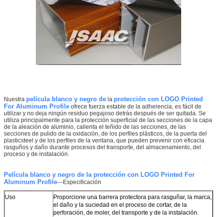
película blanco y negro de
protección con LOGO Printed
Nuestra
la
For Aluminum Profile
ofrece fuerza estable de la adherencia, es fácil de
utilizar y no deja ningún residuo pegajoso detrás después de ser quitada. Se
utiliza principalmente para la protección superficial de las secciones de la capa
de la aleación de aluminio, calienta el teñido de las secciones, de las
secciones de pulido de la oxidación, de los perfiles plásticos, de la puerta del
plasticsteel y de los perfiles de la ventana, que pueden prevenir con eficacia
rasguños y daño durante procesos del transporte, del almacenamiento, del
proceso y de instalación.
Película blanco y negro de la protección con LOGO Printed For
Aluminum Profile
---Especificación
Deja un mensaje
Uso
Proporcione una barrera protectora para rasguñar, la marca,
el daño y la suciedad en el proceso de cortar, de
la
¡Te llamaremos pronto!
perforación, de moler, del transporte y de
la
instalación.