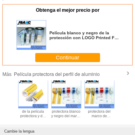
Obtenga el mejor precio por
Película blanco y negro de la
protección con LOGO Printed For
Aluminum Profile
Continuar
Película protectora del perfil de aluminio
Más
ícula
Película
Los perfiles de
Película
Película 
tora del
protectora del
aluminio
protectora
de la p
co de
perfil de aluminio
protegen/película
personalizada el
protecto
 del perfil
protectora
mejor precio del
pvc del 
PE para el perfil
aluminio d
de aluminio
Cambie la lengua