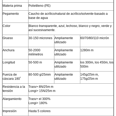
Materia prima
Polietileno (PE)
Pegamento
Caucho de acrílico/natural de acrílico/solvente-basado a
base de agua
Color
Blanco transparente, azul, lechoso, blanco y negro, verde y
así sucesivamente.
Grueso
30-150 micrones
Ampliamente
60/70/80/110 micrón
utilizado
Anchura
50-2000
Ampliamente
1280m m
milímetros
utilizado
Longitud
50-500 m
Ampliamente
los 300m, los 450m, los
utilizado
500m
Fuerza de
80-500 g/25mm
Ampliamente
145g/25m m,
cáscara 180˚
utilizado
175g/25m m
PRESENTACIóN
Resistencia a la
Trasv> 8N/25m m
tensión
Longi> 15N/25m m
Alargamiento
Trasv> el 300%
Longi> 180%
Impresión
Hasta 5 colores