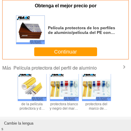
Obtenga el mejor precio por
Película protectora de los perfiles
de aluminio/película del PE con
el logotipo
Continuar
Película protectora del perfil de aluminio
Más
Película
Los perfiles de
Película
Película d
protectora del
aluminio
protectora
de la pe
perfil de aluminio
protegen/película
personalizada el
protector
protectora
mejor precio del
pvc del m
PE para el perfil
aluminio de
de aluminio
Cambie la lengua
s