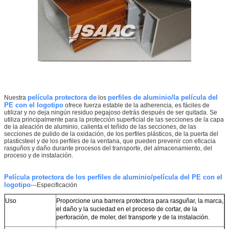
película protectora de
perfiles de aluminio/la película del
Nuestra
los
PE con el logotipo
ofrece fuerza estable de la adherencia, es fáciles de
utilizar y no deja ningún residuo pegajoso detrás después de ser quitada. Se
utiliza principalmente para la protección superficial de las secciones de la capa
de la aleación de aluminio, calienta el teñido de las secciones, de las
secciones de pulido de la oxidación, de los perfiles plásticos, de la puerta del
plasticsteel y de los perfiles de la ventana, que pueden prevenir con eficacia
rasguños y daño durante procesos del transporte, del almacenamiento, del
proceso y de instalación.
Película protectora de los perfiles de aluminio/película del PE con el
logotipo
---Especificación
Deja un mensaje
Uso
Proporcione una barrera protectora para rasguñar, la marca,
el daño y la suciedad en el proceso de cortar, de
la
¡Te llamaremos pronto!
perforación, de moler, del transporte y de
la
instalación.