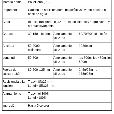
Materia prima
Polietileno (PE)
Pegamento
Caucho de acrílico/natural de acrílico/solvente-basado a
base de agua
Color
Blanco transparente, azul, lechoso, blanco y negro, verde y
así sucesivamente.
Grueso
30-150 micrones
Ampliamente
60/70/80/110 micrón
utilizado
Anchura
50-2000
Ampliamente
1280m m
milímetros
utilizado
Longitud
50-500 m
Ampliamente
los 300m, los 450m, los
utilizado
500m
Fuerza de
80-500 g/25mm
Ampliamente
145g/25m m,
cáscara 180˚
utilizado
175g/25m m
Resistencia a la
Trasv> 8N/25m m
PRESENTACIóN
tensión
Longi> 15N/25m m
Alargamiento
Trasv> el 300%
Longi> 180%
Impresión
Hasta 5 colores