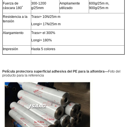
Fuerza de
300-1200
Ampliamente
600g/25m m,
cáscara 180˚
g/25mm
utilizado
900g/25m m
Resistencia a la
Trasv> 10N/25m m
tensión
Longi> 17N/25m m
Alargamiento
Trasv> el 300%
Longi> 180%
Impresión
Hasta 5 colores
---
Película protectora superficial adhesiva del PE para la alfombra
Foto del
producto para la referencia