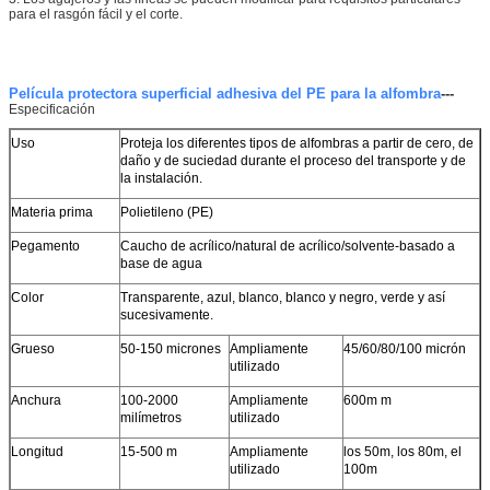
para el rasgón fácil y el corte.
Película protectora superficial adhesiva del PE para la alfombra
---
Especificación
Uso
Proteja los diferentes tipos de alfombras a partir de cero, de
daño y de suciedad durante el proceso del transporte y de
la instalación.
Materia prima
Polietileno (PE)
Pegamento
Caucho de acrílico/natural de acrílico/solvente-basado a
base de agua
Color
Transparente, azul, blanco, blanco y negro, verde y así
sucesivamente.
Grueso
50-150 micrones
Ampliamente
45/60/80/100 micrón
utilizado
Anchura
100-2000
Ampliamente
600m m
milímetros
utilizado
Longitud
15-500 m
Ampliamente
los 50m, los 80m, el
utilizado
100m