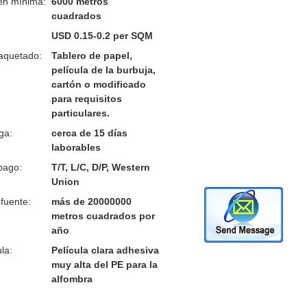
en mínima:
6000 metros
cuadrados
USD 0.15-0.2 per SQM
aquetado:
Tablero de papel,
película de la burbuja,
cartón o modificado
para requisitos
particulares.
ga:
cerca de 15 días
laborables
pago:
T/T, L/C, D/P, Western
Union
fuente:
más de 20000000
metros cuadrados por
año
la:
Película clara adhesiva
muy alta del PE para la
alfombra