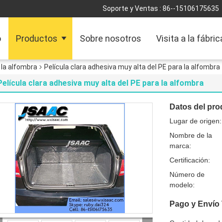
Soporte y Ventas :
86--15106175635
o
Productos
Sobre nosotros
Visita a la fábric
 la alfombra
Película clara adhesiva muy alta del PE para la alfombra
Película clara adhesiva muy alta del PE para la alfombra
Datos del pro
Lugar de origen:
Nombre de la
marca:
Certificación:
Número de
modelo:
Pago y Envío