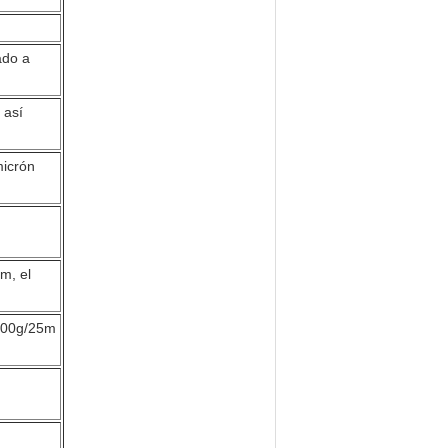
ado a
 así
micrón
m, el
900g/25m