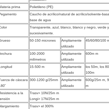
Materia prima
Polietileno (PE)
Pegamento
Caucho de acrílico/natural de acrílico/solvente-bas
base de agua
Color
Transparente, azul, blanco, blanco y negro, verde y
sucesivamente.
Grueso
50-150 micrones
Ampliamente
45/60/80/100 
utilizado
Anchura
100-2000
Ampliamente
600m m
milímetros
utilizado
Longitud
15-500 m
Ampliamente
los 50m, los 80
utilizado
100m
Fuerza de cáscara
300-1200 g/25mm
Ampliamente
600g/25m m, 
180˚
utilizado
m
Resistencia a la
Trasv> 10N/25m m
tensión
Longi> 17N/25m m
Alargamiento
Trasv> el 300%