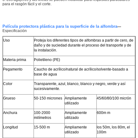
para el rasgón fácil y el corte.
Película protectora plástica para la superficie de la alfombra
---
Especificación
Uso
Proteja los diferentes tipos de alfombras a partir de cero, de
daño y de suciedad durante el proceso del transporte y de
la instalación.
Materia prima
Polietileno (PE)
Pegamento
Caucho de acrílico/natural de acrílico/solvente-basado a
base de agua
Color
Transparente, azul, blanco, blanco y negro, verde y así
sucesivamente.
Deja un mensaje
Grueso
50-150 micrones
Ampliamente
45/60/80/100 micrón
¡Te llamaremos pronto!
utilizado
Anchura
100-2000
Ampliamente
600m m
milímetros
utilizado
Longitud
15-500 m
Ampliamente
los 50m, los 80m, el
utilizado
100m