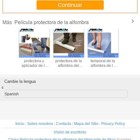
Continuar
Película protectora de la alfombra
Más
Película
Adhesivos
Película
Pelíc
protectora de la
cubiertos
protectora de la
protect
alfombra
alfombran la
alfombra
aplicador
adhesiva
película
alfom
protectora
Cambie la lengua
s
Spanish
Inicio
|
Sobre nosotros
|
Contacto
|
Mapa del Sitio
|
Privacy Policy
Visión de escritorio
China Película protectora de la alfombra del fabricante de Wuxi
Supplier.