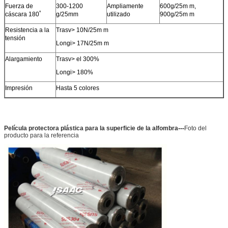
Fuerza de
300-1200
Ampliamente
600g/25m m,
cáscara 180˚
g/25mm
utilizado
900g/25m m
Resistencia a la
Trasv> 10N/25m m
tensión
Longi> 17N/25m m
Alargamiento
Trasv> el 300%
Longi> 180%
Impresión
Hasta 5 colores
PRESENTACIóN
---
Película protectora plástica para la superficie de la alfombra
Foto del
producto para la referencia