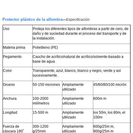
Protector plástico de la alfombra
---
Especificación
Uso
Proteja los diferentes tipos de alfombras a partir de cero, de
daño y de suciedad durante el proceso del transporte y de
la instalación.
Materia prima
Polietileno (PE)
Pegamento
Caucho de acrílico/natural de acrílico/solvente-basado a
base de agua
Color
Transparente, azul, blanco, blanco y negro, verde y así
Deja un mensaje
sucesivamente.
Grueso
50-150 micrones
Ampliamente
45/60/80/100 micrón
¡Te llamaremos pronto!
utilizado
Anchura
100-2000
Ampliamente
600m m
milímetros
utilizado
Longitud
15-500 m
Ampliamente
los 50m, los 80m, el
utilizado
100m
Fuerza de
300-1200
Ampliamente
600g/25m m,
cáscara 180˚
g/25mm
utilizado
900g/25m m