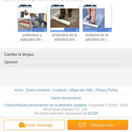
Película
Adhesivos
Película
Pelíc
protectora de la
cubiertos
protectora de la
protect
alfombra
alfombran la
alfombra
aplicador
adhesiva
película
alfom
protectora
Cambie la lengua
Spanish
Inicio
|
Sobre nosotros
|
Contacto
|
Mapa del Sitio
|
Privacy Policy
Visión de escritorio
China Película del protector de la alfombra Supplier.
Copyright © 2016 - 2026
Wuxi Isaac Industry Co., Ltd..
All rights reserved. Developed by
ECER
Enviar mensaje
Solicitar una