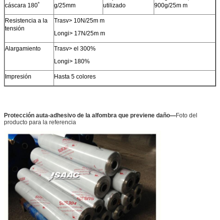
cáscara 180˚
g/25mm
utilizado
900g/25m m
Resistencia a la
Trasv> 10N/25m m
tensión
Longi> 17N/25m m
Alargamiento
Trasv> el 300%
Longi> 180%
Impresión
Hasta 5 colores
---
Protección auta-adhesivo de la alfombra que previene daño
Foto del
PRESENTACIóN
producto para la referencia