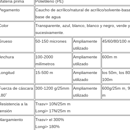
Materia prima
Polietileno (PE)
Pegamento
Caucho de acrílico/natural de acrílico/solvente-bas
base de agua
Color
Transparente, azul, blanco, blanco y negro, verde y
sucesivamente.
Grueso
50-150 micrones
Ampliamente
45/60/80/100 
utilizado
Anchura
100-2000
Ampliamente
600m m
milímetros
utilizado
Longitud
15-500 m
Ampliamente
los 50m, los 80
utilizado
100m
Fuerza de cáscara
300-1200 g/25mm
Ampliamente
600g/25m m, 
180˚
utilizado
m
Resistencia a la
Trasv> 10N/25m m
tensión
Longi> 17N/25m m
Alargamiento
Trasv> el 300%
Longi> 180%