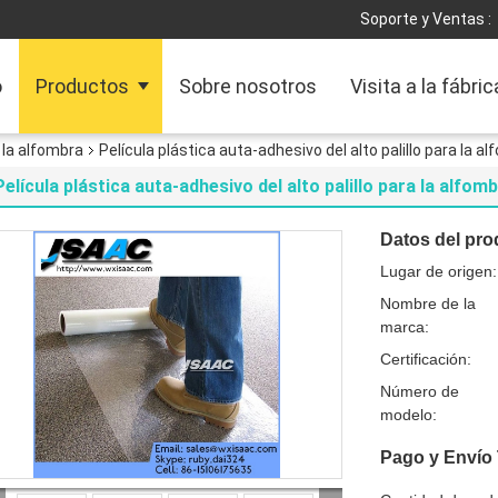
Soporte y Ventas :
o
Productos
Sobre nosotros
Visita a la fábric
 la alfombra
Película plástica auta-adhesivo del alto palillo para la a
Película plástica auta-adhesivo del alto palillo para la alfom
Datos del pro
Lugar de origen:
Nombre de la
marca:
Certificación:
Número de
modelo:
Pago y Envío