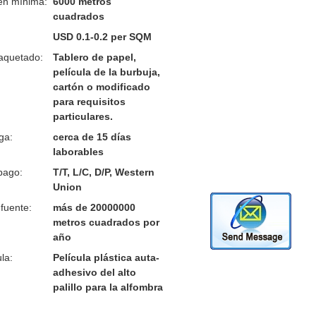
en mínima:
6000 metros
cuadrados
USD 0.1-0.2 per SQM
aquetado:
Tablero de papel,
película de la burbuja,
cartón o modificado
para requisitos
particulares.
ga:
cerca de 15 días
laborables
pago:
T/T, L/C, D/P, Western
Union
fuente:
más de 20000000
metros cuadrados por
año
la:
Película plástica auta-
adhesivo del alto
palillo para la alfombra