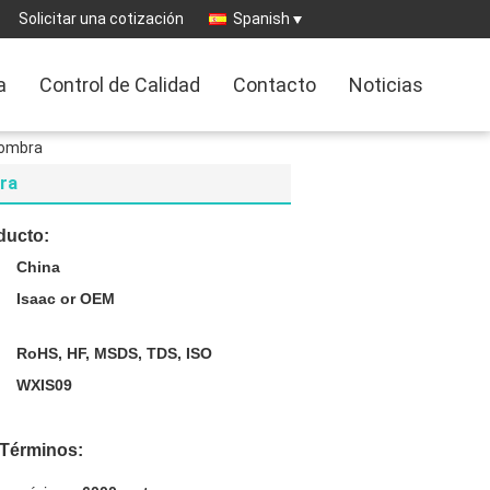
Solicitar una cotización
Spanish
a
Control de Calidad
Contacto
Noticias
lfombra
bra
ducto:
China
Isaac or OEM
RoHS, HF, MSDS, TDS, ISO
WXIS09
 Términos: