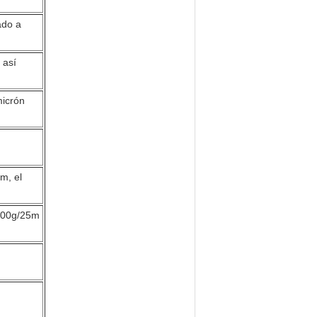
ado a
 así
micrón
m, el
900g/25m