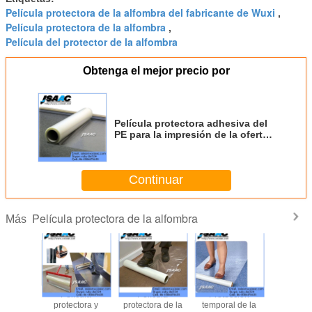
Película protectora de la alfombra del fabricante de Wuxi
,
Película protectora de la alfombra
,
Película del protector de la alfombra
Obtenga el mejor precio por
Película protectora adhesiva del
PE para la impresión de la oferta
de la alfombra
Continuar
Película protectora de la alfombra
Más
Película
Adhesivos
Película
Pelíc
protectora de la
cubiertos
protectora de la
protect