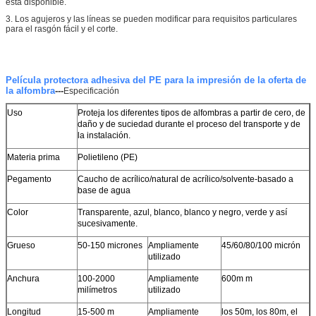
está disponible.
3. Los agujeros y las líneas se pueden modificar para requisitos particulares
para el rasgón fácil y el corte.
Película protectora adhesiva del PE para la impresión de la oferta de
la alfombra
---
Especificación
Uso
Proteja los diferentes tipos de alfombras a partir de cero, de
daño y de suciedad durante el proceso del transporte y de
Deja un mensaje
la instalación.
¡Te llamaremos pronto!
Materia prima
Polietileno (PE)
Pegamento
Caucho de acrílico/natural de acrílico/solvente-basado a
base de agua
Color
Transparente, azul, blanco, blanco y negro, verde y así
sucesivamente.
Grueso
50-150 micrones
Ampliamente
45/60/80/100 micrón
utilizado
Anchura
100-2000
Ampliamente
600m m
milímetros
utilizado
Longitud
15-500 m
Ampliamente
los 50m, los 80m, el