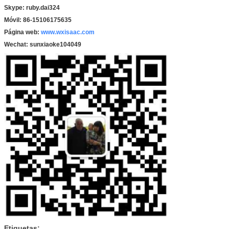
Skype: ruby.dai324
Móvil: 86-15106175635
Página web:
www.wxisaac.com
Wechat: sunxiaoke104049
Etiquetas: