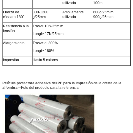
utilizado
100m
Fuerza de
300-1200
Ampliamente
600g/25m m,
cáscara 180˚
g/25mm
utilizado
900g/25m m
Resistencia a la
Trasv> 10N/25m m
tensión
Longi> 17N/25m m
PRESENTACIóN
Alargamiento
Trasv> el 300%
Longi> 180%
Impresión
Hasta 5 colores
Película protectora adhesiva del PE para la impresión de la oferta de la
---
alfombra
Foto del producto para la referencia