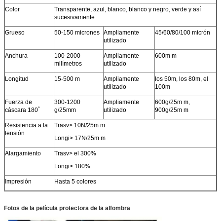
Color
Transparente, azul, blanco, blanco y negro, verde y así
sucesivamente.
Grueso
50-150 micrones
Ampliamente
45/60/80/100 micrón
utilizado
Anchura
100-2000
Ampliamente
600m m
milímetros
utilizado
Longitud
15-500 m
Ampliamente
los 50m, los 80m, el
utilizado
100m
Fuerza de
300-1200
Ampliamente
600g/25m m,
cáscara 180˚
g/25mm
utilizado
900g/25m m
Resistencia a la
Trasv> 10N/25m m
tensión
Longi> 17N/25m m
Alargamiento
Trasv> el 300%
Longi> 180%
Impresión
Hasta 5 colores
Fotos de la película protectora de la alfombra