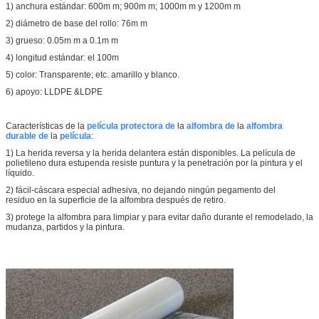
1) anchura estándar: 600m m; 900m m; 1000m m y 1200m m
2) diámetro de base del rollo: 76m m
3) grueso: 0.05m m a 0.1m m
4) longitud estándar: el 100m
5) color: Transparente; etc. amarillo y blanco.
6) apoyo: LLDPE &LDPE
Características de la
película protectora de
la
alfombra de
la
alfombra
durable de
la
película
:
1) La herida reversa y la herida delantera están disponibles. La película de
polietileno dura estupenda resiste puntura y la penetración por la pintura y el
líquido.
2) fácil-cáscara especial adhesiva, no dejando ningún pegamento del
residuo en la superficie de la alfombra después de retiro.
3) protege la alfombra para limpiar y para evitar daño durante el remodelado, la
mudanza, partidos y la pintura.