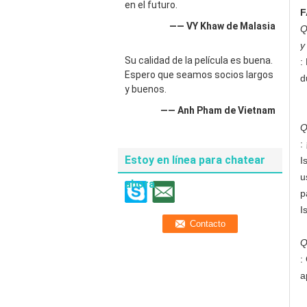
en el futuro.
F
—— VY Khaw de Malasia
Q
y
Su calidad de la película es buena.
:
Espero que seamos socios largos
d
y buenos.
—— Anh Pham de Vietnam
Q
:
Estoy en línea para chatear
I
u
ahora
p
I
Q
:
a