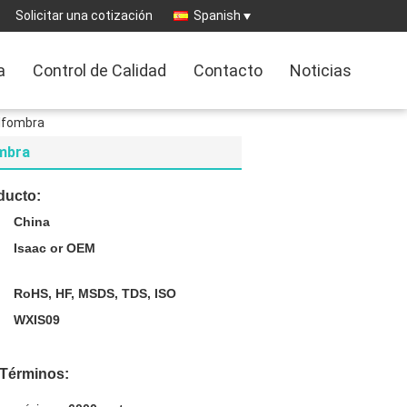
Solicitar una cotización
Spanish
a
Control de Calidad
Contacto
Noticias
alfombra
ombra
ducto:
China
Isaac or OEM
RoHS, HF, MSDS, TDS, ISO
WXIS09
 Términos: