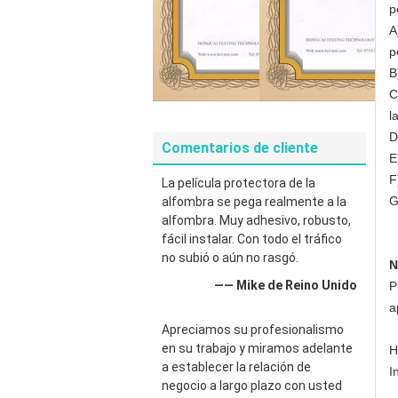
p
A
p
B
C
l
D
Comentarios de cliente
E
F
La película protectora de la
G
alfombra se pega realmente a la
alfombra. Muy adhesivo, robusto,
fácil instalar. Con todo el tráfico
no subió o aún no rasgó.
N
—— Mike de Reino Unido
P
a
Apreciamos su profesionalismo
en su trabajo y miramos adelante
H
a establecer la relación de
I
negocio a largo plazo con usted