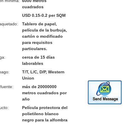
en mínima:
6000 metros
cuadrados
USD 0.15-0.2 per SQM
aquetado:
Tablero de papel,
película de la burbuja,
cartón o modificado
para requisitos
particulares.
ga:
cerca de 15 días
laborables
pago:
T/T, L/C, D/P, Western
Union
fuente:
más de 20000000
metros cuadrados por
año
ucto:
Película protectora del
polietileno blanco
negro para la alfombra