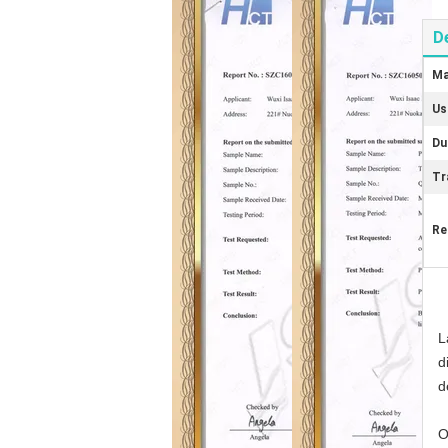
D
Ma
Us
Du
Tr
Re
L
d
d
O