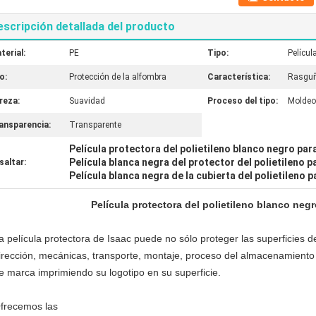
escripción detallada del producto
terial:
PE
Tipo:
Películ
o:
Protección de la alfombra
Característica:
Rasguño
reza:
Suavidad
Proceso del tipo:
Moldeo 
ansparencia:
Transparente
Película protectora del polietileno blanco negro par
Película blanca negra del protector del polietileno p
saltar:
Película blanca negra de la cubierta del polietileno p
Película protectora del polietileno blanco negr
a película protectora de Isaac puede no sólo proteger las superficies d
irección, mecánicas, transporte, montaje, proceso del almacenamient
e marca imprimiendo su logotipo en su superficie.
frecemos las