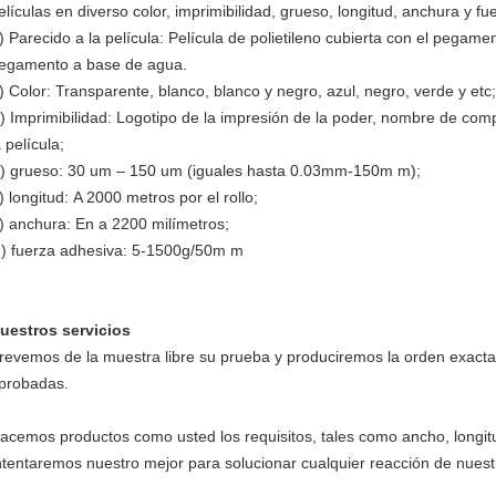
elículas en diverso color, imprimibilidad, grueso, longitud, anchura y 
) Parecido a la película: Película de polietileno cubierta con el pegamen
egamento a base de agua.
) Color: Transparente, blanco, blanco y negro, azul, negro, verde y etc;
) Imprimibilidad: Logotipo de la impresión de la poder, nombre de comp
a película;
) grueso: 30 um – 150 um (iguales hasta 0.03mm-150m m);
) longitud: A 2000 metros por el rollo;
) anchura: En a 2200 milímetros;
) fuerza adhesiva: 5-1500g/50m m
uestros servicios
revemos de la muestra libre su prueba y produciremos la orden exac
probadas.
acemos productos como usted los requisitos, tales como ancho, longit
ntentaremos nuestro mejor para solucionar cualquier reacción de nuestr