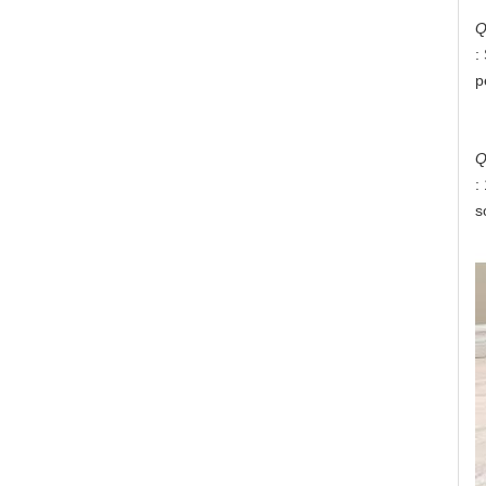
Q
:
p
Q
:
s