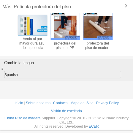
Película protectora del piso
Más
Película de la
Piso de madera,
Película de
Venta a
protección para el
suelo de baldosas
plástico protector
mayor dur
piso
de cerámica y
del piso del ISO
de la pe
película
con la pintura
protecto
protectora del
piso de
piso de mármol
Cambie la lengua
s
Spanish
Inicio
|
Sobre nosotros
|
Contacto
|
Mapa del Sitio
|
Privacy Policy
Visión de escritorio
China Piso de madera
Supplier. Copyright © 2016 - 2025 Wuxi Isaac Industry
Co., Ltd..
All rights reserved. Developed by
ECER