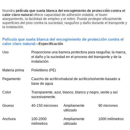
Nuestra
película que suela blanca del encogimiento de protección contra el
calor claro natural
ofrece capacidad de adhesión estable, el buen
alargamiento, la facilidad de empleo y el retiro. Puede proteger eficazmente
superficies del piso contra la suciedad, rasguños y daño durante el transporte y
la instalación.
Película que suela blanca del encogimiento de protección contra el
calor claro natural
---Especificación
Uso
Proporcione una barrera protectora para rasguñar, la marca,
el daño y la suciedad en el proceso
del transporte y de
la
instalación.
Materia prima
Polietileno (PE)
Deja un mensaje
Pegamento
Caucho de acrílico/natural de acrílico/solvente-basado a
base de agua
¡Te llamaremos pronto!
Color
Transparente, azul, blanco, blanco y negro, verde y así
sucesivamente.
Grueso
40-150 micrones
Ampliamente
90 micrones
utilizado
Anchura
100-2000
Ampliamente
1000 milímetros
milímetros
utilizado