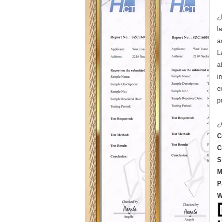
¿
l
a
L
a
i
e
p
¿
C
C
S
M
P
W