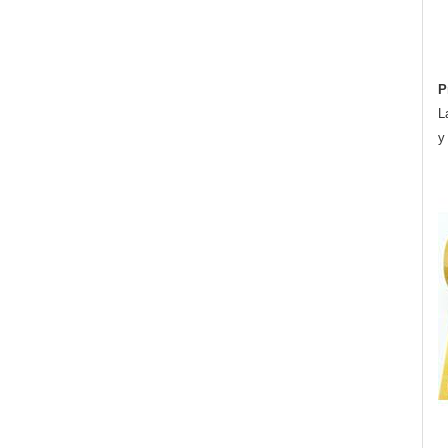
P
L
y