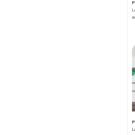
P
L
d
P
L