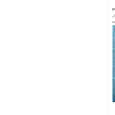
P
¿
c