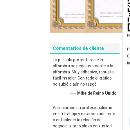
N
Comentarios de cliente
P
C
La película protectora de la
i
alfombra se pega realmente a la
alfombra. Muy adhesivo, robusto,
fácil instalar. Con todo el tráfico
no subió o aún no rasgó.
—— Mike de Reino Unido
Apreciamos su profesionalismo
en su trabajo y miramos adelante
a establecer la relación de
negocio a largo plazo con usted