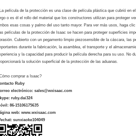
La película de la protección es una clase de película plástica que cubrió en el
argo o es él el rollo del material que los constructores utilizan para proteger 
mbos esas cosas y palmo del uso tanto mayor. Para ver más usos, haga cli
as películas de la protección de Isaac se hacen para proteger superficies impo
brasión. Cubierto con un pegamento limpio piezosensible de la cáscara, las p
mportantes durante la fabricación, la asamblea, el transporte y el almacenamie
xperiencia y la capacidad para producir la película derecha para su uso. No d
roporcionará la solución superficial de la protección de las aduanas.
Cómo comprar a Isaac?
ontacto Ruby
orreo electrónico:
sales@wxisaac.com
kype: ruby.dai324
óvil: 86-15106175635
ágina web:
www.wxisaac.com
echat:
sunxiaoke104049