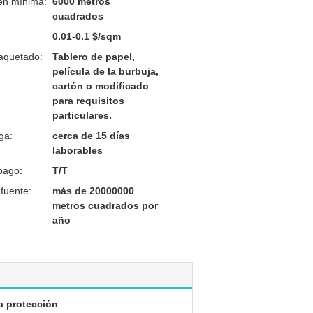
en mínima:
6000 metros
cuadrados
0.01-0.1 $/sqm
aquetado:
Tablero de papel,
película de la burbuja,
cartón o modificado
para requisitos
particulares.
ga:
cerca de 15 días
laborables
pago:
T/T
fuente:
más de 20000000
metros cuadrados por
año
la protección