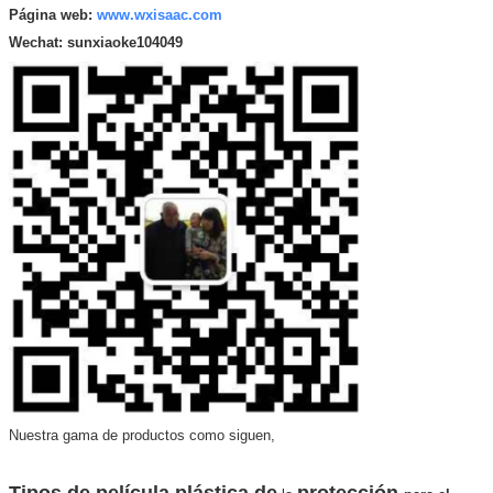
Página web:
www.wxisaac.com
Wechat:
sunxiaoke104049
Nuestra gama de productos como siguen,
Tipos de película plástica de
protección