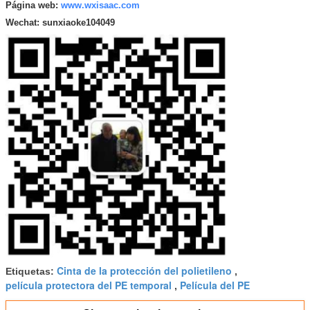
Página web:
www.wxisaac.com
Wechat:
sunxiaoke104049
Cinta de la protección del polietileno
Etiquetas:
,
película protectora del PE temporal
Película del PE
,