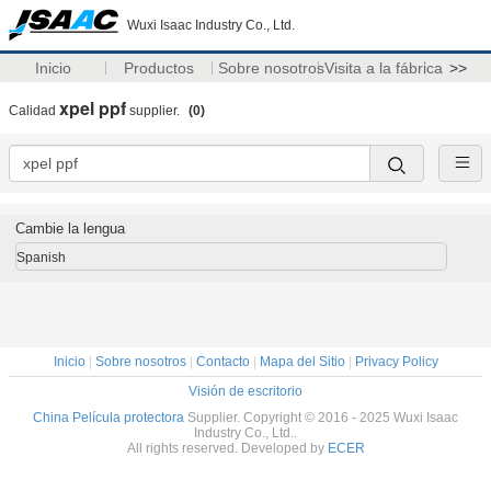
Wuxi Isaac Industry Co., Ltd.
Inicio
Productos
Sobre nosotros
Visita a la fábrica
>>
xpel ppf
Calidad
supplier.
(0)
Cambie la lengua
Spanish
Inicio
|
Sobre nosotros
|
Contacto
|
Mapa del Sitio
|
Privacy Policy
Visión de escritorio
China Película protectora
Supplier. Copyright © 2016 - 2025 Wuxi Isaac
Industry Co., Ltd..
All rights reserved. Developed by
ECER