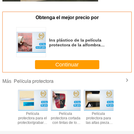
Obtenga el mejor precio por
Ins plástico de la película
protectora de la alfombra
automotriz Mil3 21 x cincuenta
pies
Continuar
Película protectora
Más
cula
Película
Película
Película
Pelíc
ra no del
protectora para el
protectora cortada
protectora para
protectora
esistente
protector/grabar al
con tintas de los
las altas piezas
plexigl
IOLETA
agua fuerte del
accesorios del
de automóvil del
pelíc
erfil del
travesaño de la
coche para los
lustre/las piezas
protecto