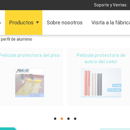
Soporte y Ventas :
o
Productos
Sobre nosotros
Visita a la fábric
 perfil de aluminio
Película protectora del piso
Película protectora de
acero del color
hd
hd
hd
hd